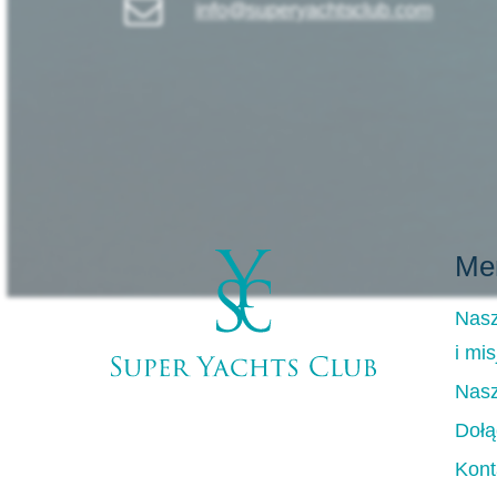
info@superyachtsclub.com
Me
Nasz
i mis
Nasz
Dołą
Kont