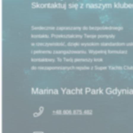
Skontaktuj się z naszym klub
Serdecznie zapraszamy do bezpośredniego
kontaktu. Przekształcimy Twoje pomysły
w rzeczywistość, dzięki wysokim standardom us
i pełnemu zaangażowaniu. Wypełnij formularz
kontaktowy. To Twój pierwszy krok
do niezapomnianych rejsów z Super Yachts Club
Marina Yacht Park Gdyni
+48 606 875 482