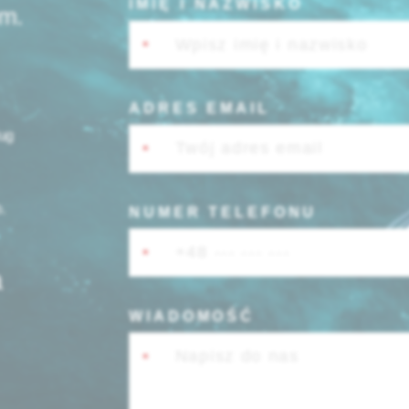
IMIĘ I NAZWISKO
em.
*
ADRES EMAIL
ług
*
.
NUMER TELEFONU
Dołącz 
*
a
IMIĘ I NA
WIADOMOŚĆ
*
*