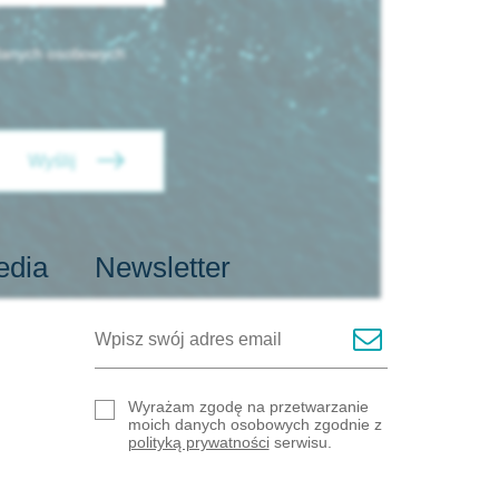
LEFONU
danych osobowych
RODZAJ CZŁONKOSTWA
Wyślij
edia
Newsletter
dę na przetwarzanie moich danych
godnie z
polityką prywatności serwisu.
*
Wyślij
Wyrażam zgodę na przetwarzanie
moich danych osobowych zgodnie z
polityką prywatności
serwisu.